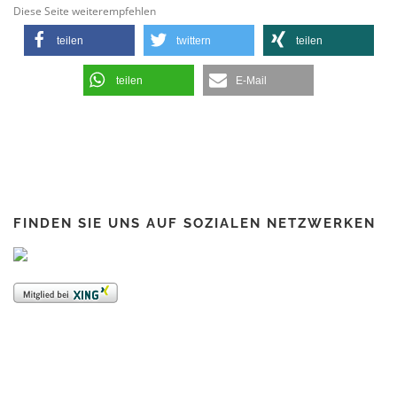
Die­se Sei­te weiterempfehlen
tei­len
twit­tern
tei­len
tei­len
E‑Mail
FIN­DEN SIE UNS AUF SOZIA­LEN NETZWERKEN